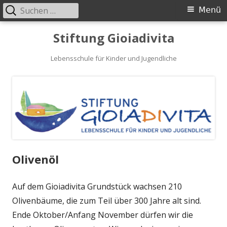
Suchen
Primäres
Menü
nach:
Menü
Springe
Stiftung Gioiadivita
zum
Inhalt
Lebensschule für Kinder und Jugendliche
Olivenöl
Auf dem Gioiadivita Grundstück wachsen 210
Olivenbäume, die zum Teil über 300 Jahre alt sind.
Ende Oktober/Anfang November dürfen wir die