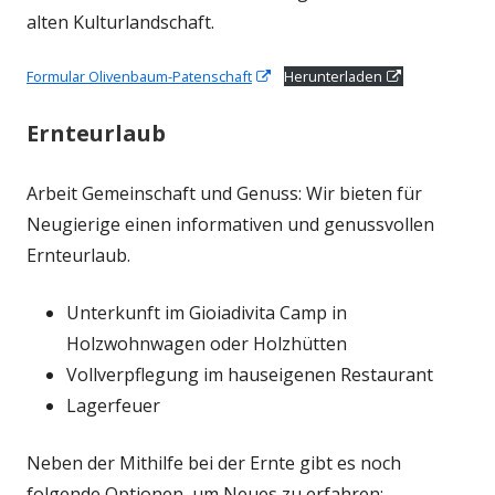
alten Kulturlandschaft.
In
In
Formular Olivenbaum-Patenschaft
Herunterladen
neuem
neuem
Fenster
Fenster
Ernteurlaub
öffnen
öffnen
Arbeit Gemeinschaft und Genuss: Wir bieten für
Neugierige einen informativen und genussvollen
Ernteurlaub.
Unterkunft im Gioiadivita Camp in
Holzwohnwagen oder Holzhütten
Vollverpflegung im hauseigenen Restaurant
Lagerfeuer
Neben der Mithilfe bei der Ernte gibt es noch
folgende Optionen, um Neues zu erfahren: